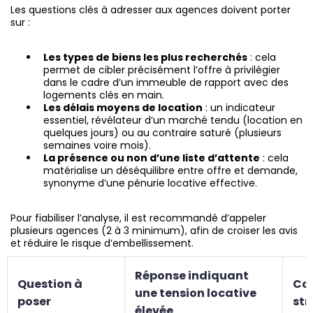
Les questions clés à adresser aux agences doivent porter
sur :
Les types de biens les plus recherchés
: cela
permet de cibler précisément l’offre à privilégier
dans le cadre d’un immeuble de rapport avec des
logements clés en main.
Les délais moyens de location
: un indicateur
essentiel, révélateur d’un marché tendu (location en
quelques jours) ou au contraire saturé (plusieurs
semaines voire mois).
La présence ou non d’une liste d’attente
: cela
matérialise un déséquilibre entre offre et demande,
synonyme d’une pénurie locative effective.
Pour fiabiliser l’analyse, il est recommandé d’appeler
plusieurs agences (2 à 3 minimum), afin de croiser les avis
et réduire le risque d’embellissement.
Réponse indiquant
Question à
Co
une tension locative
poser
str
élevée