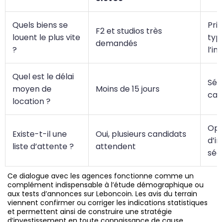
Quels biens se
Pri
F2 et studios très
louent le plus vite
typ
demandés
?
l’i
Quel est le délai
Séc
moyen de
Moins de 15 jours
cas
location ?
Opp
Existe-t-il une
Oui, plusieurs candidats
d’i
liste d’attente ?
attendent
séc
Ce dialogue avec les agences fonctionne comme un
complément indispensable à l’étude démographique ou
aux tests d’annonces sur Leboncoin. Les avis du terrain
viennent confirmer ou corriger les indications statistiques
et permettent ainsi de construire une stratégie
d’investissement en toute connaissance de cause.