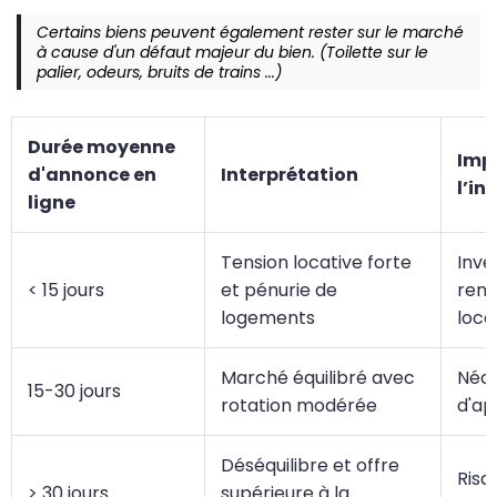
Certains biens peuvent également rester sur le marché
à cause d'un défaut majeur du bien. (Toilette sur le
palier, odeurs, bruits de trains ...)
Durée moyenne
Imp
d'annonce en
Interprétation
l’in
ligne
Tension locative forte
Inve
< 15 jours
et pénurie de
rent
logements
loca
Marché équilibré avec
Néce
15-30 jours
rotation modérée
d'ap
Déséquilibre et offre
Risq
> 30 jours
supérieure à la