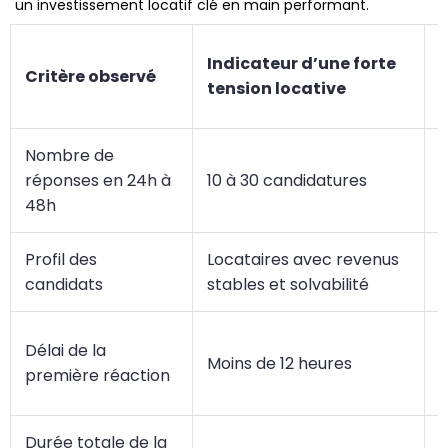
un investissement locatif clé en main performant.
Indicateur d’une forte
Critère observé
tension locative
l
Nombre de
F
réponses en 24h à
10 à 30 candidatures
d
48h
Profil des
Locataires avec revenus
R
candidats
stables et solvabilité
r
M
Délai de la
Moins de 12 heures
r
première réaction
f
Durée totale de la
R